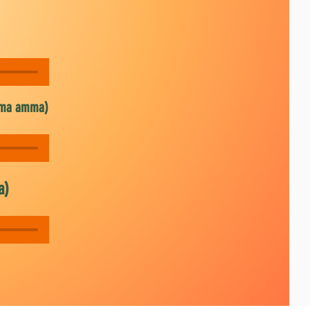
ama amma)
a)