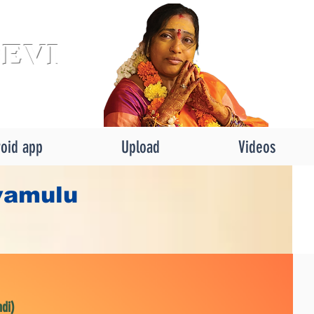
DEVI
oid app
Upload
Videos
vamulu
di)