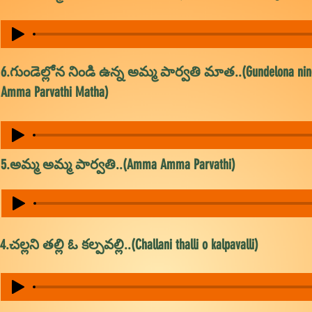
6.గుండెల్లోన నిండి ఉన్న అమ్మ పార్వతి మాత..(Gundelona nin
Amma Parvathi Matha)
5.అమ్మ అమ్మ పార్వతి..(Amma Amma Parvathi)
4.చల్లని తల్లి ఓ కల్పవల్లి..(Challani thalli o kalpavalli)