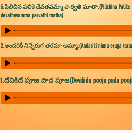
3.పిలిచిన పలికె దేవతవమ్మా పార్వతి మాతా.(Pilichina Palike
devathavamma parvathi matha)
2.అందరికీ నిన్నెరుగ తరమా అమ్మా.(Andariki ninnu eruga tar
1.దేవికిదే పూజ పాద పూజ(Devikide pooja pada pooj