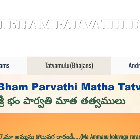
I BHAM PARVATHI 
rams
Tatvamulu(Bhajans)
Andr
 Bham Parvathi Matha Tat
శ్రీ భం పార్వతి మాత తత్వములు
7.మా అమ్మను కొలువగ రారండీ....(Ma Ammanu koluvaga raran