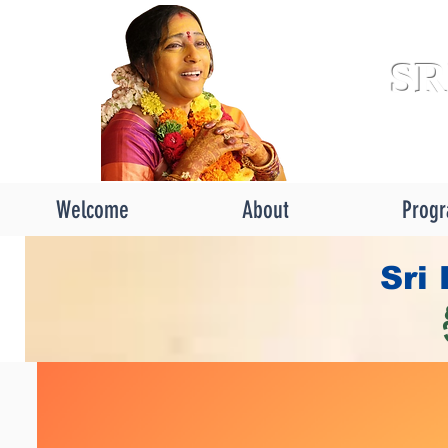
SR
Welcome
About
Prog
Sri